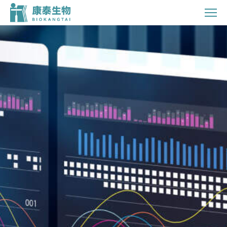
投
资
者
关
系