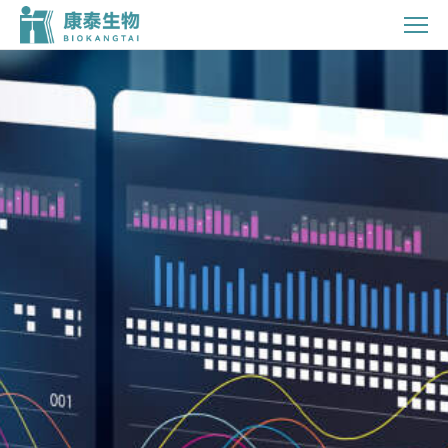
投
资
者
关
系