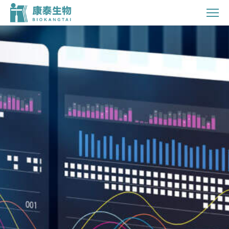
投
资
者
关
系