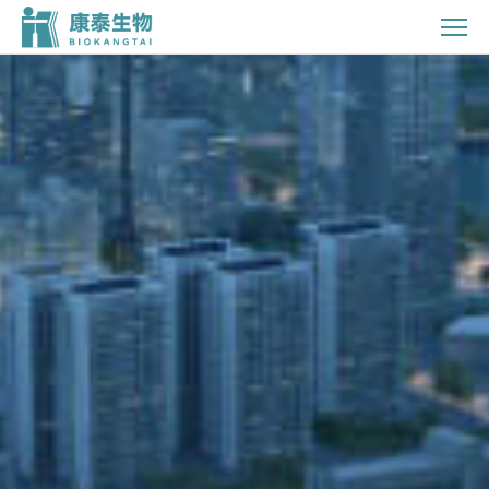
走
进
康
泰