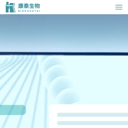
公
示
信
息