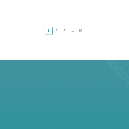
1
2
3
…
10