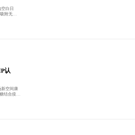
内空白日
吸附无细
P认
场新空间康
多糖结合疫苗