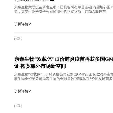
康泰生物六联疫苗研发立项：已具备所有单苗基础 有望填补国
前，康泰生物全资子公司民海生物正式立项，启动六联疫苗——
胞百白破灭活脊髓灰质炎乙型肝炎（重组）和b型流感嗜血杆
了解详情
( 02 )
康泰生物“双载体”13价肺炎疫苗再获多国GM
证 拓宽海外市场新空间
康泰生物“双载体”13价肺炎疫苗再获多国GMP认证 拓宽海外市
泰生物全资子公司民海生物的全球首款“双载体”13价肺炎球菌
相继通过拉美和北非国家药监GMP检查，表明民海生物PCV
了解详情
( 03 )