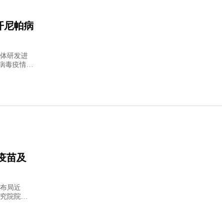
开尼帕病
体研发进
帕病毒疫情，
布局近
究院院长