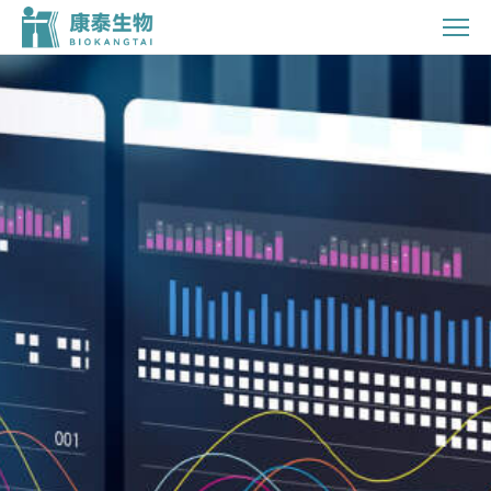
投
资
者
关
系