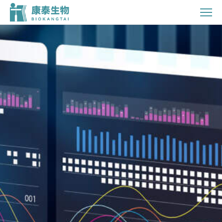
投
资
者
关
系