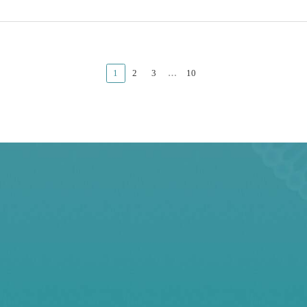
1
2
3
…
10