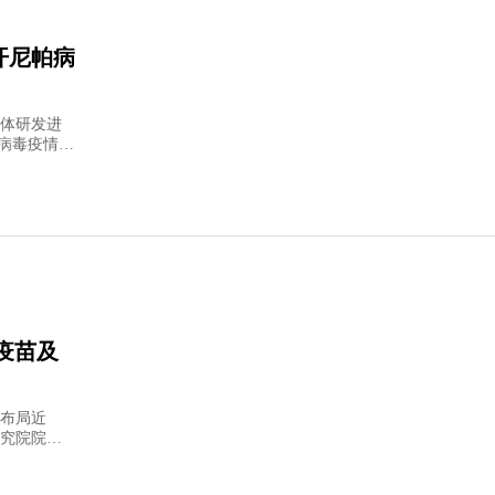
开尼帕病
体研发进
帕病毒疫情，
布局近
究院院长