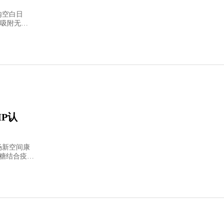
内空白日
吸附无细
P认
场新空间康
多糖结合疫苗