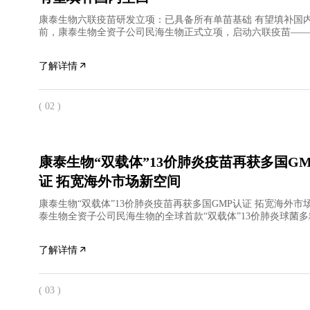
康泰生物六联疫苗研发立项：已具备所有单苗基础 有望填补国
前，康泰生物全资子公司民海生物正式立项，启动六联疫苗——
胞百白破灭活脊髓灰质炎乙型肝炎（重组）和b型流感嗜血杆
了解详情
( 02 )
康泰生物“双载体”13价肺炎疫苗再获多国GM
证 拓宽海外市场新空间
康泰生物“双载体”13价肺炎疫苗再获多国GMP认证 拓宽海外市
泰生物全资子公司民海生物的全球首款“双载体”13价肺炎球菌
相继通过拉美和北非国家药监GMP检查，表明民海生物PCV
了解详情
( 03 )