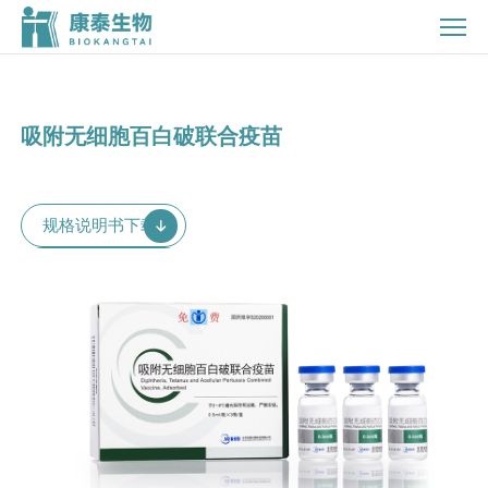
吸
附
无
细
胞
吸附无细胞百白破联合疫苗
百
白
破
规格说明书下载
联
合
疫
苗