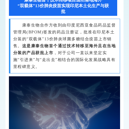
“双载体”13价肺炎疫苗实现印尼本土化生产与获
外：“双
批
载
体”13
康泰生物合作方收到由印度尼西亚食品药品监督
价
管理局(BPOM)签发的药品注册证，批准在印尼本土
肺
分装的“双载体”13价肺炎球菌多糖结合疫苗上市销
炎
售。
这是康泰生物首个通过技术转移至海外且在当地
疫
分装的产品获批上市
，对于公司一直以来坚定实
施“引进来”与“走出去”相结合的国际化发展战略具有
苗
里程碑意义。
实
现
印
尼
本
土
化
生