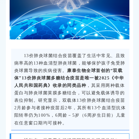
产
与
获
批
13价肺炎球菌结合疫苗覆盖了生活中常见、且致
病率高的13种血清型肺炎球菌，能够保护孩子免受肺
炎球菌导致的疾病侵害。
康泰生物全球首创的“双载
体”13价肺炎球菌多糖结合疫苗是唯一被2025《中华
人民共和国药典》收录的同类品种
，其采用两种载体
蛋白与肺炎球菌荚膜多糖结合，可以避免载体诱导的
表位抑制。研究显示，双载体13价肺炎球菌结合疫苗
2月龄参与者接种疫苗后2年，其所有13个血清型抗体
阳转率仍为100%，6周龄－5岁（6周岁生日前）儿童
在任意窗口期均可接种。