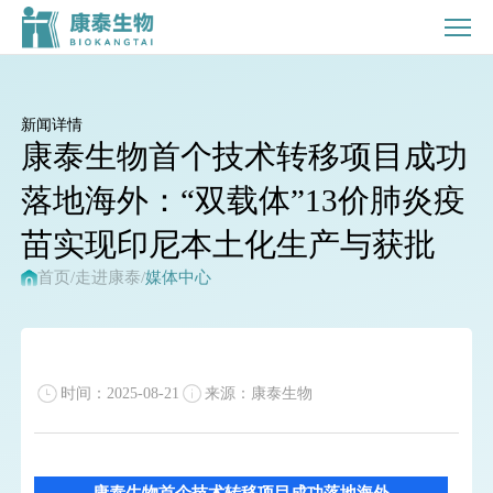
康
泰
生
物
新闻详情
首
康泰生物首个技术转移项目成功
个
技
落地海外：“双载体”13价肺炎疫
术
苗实现印尼本土化生产与获批
转
首页
/
走进康泰
/
媒体中心
移
项
目
成
时间：2025-08-21
来源：康泰生物
功
落
地
海
康泰生物首个技术转移项目成功落地海外